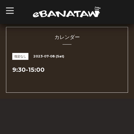
t
o
g
g
l
e
n
カレンダー
a
v
i
g
2023-07-08 (Sat)
指定なし
a
t
i
9:30-15:00
o
n