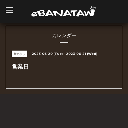
t
o
g
g
l
e
n
カレンダー
a
v
i
g
2023-06-20 (Tue) - 2023-06-21 (Wed)
指定なし
a
t
i
営業日
o
n