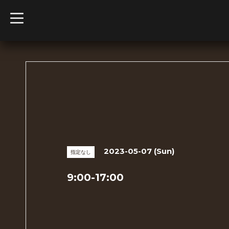
t
o
g
g
l
e
n
a
v
i
g
a
t
i
o
n
2023-05-07 (Sun)
指定なし
9:00-17:00