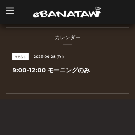
t
o
g
g
l
e
n
カレンダー
a
v
i
g
2023-04-28 (Fri)
指定なし
a
t
i
9:00-12:00 モーニングのみ
o
n