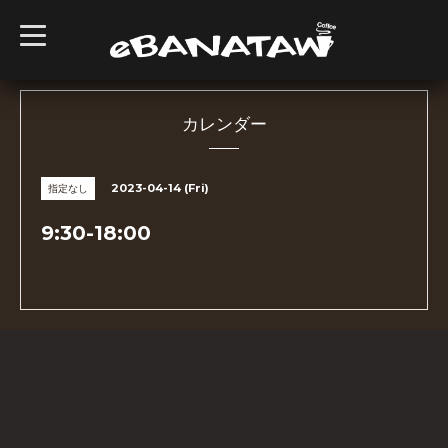
t
o
g
g
l
e
n
カレンダー
a
v
i
g
2023-04-14 (Fri)
指定なし
a
t
i
9:30-18:00
o
n