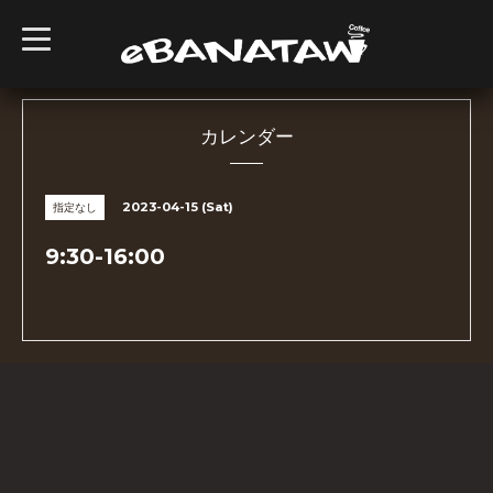
t
o
g
g
l
e
n
カレンダー
a
v
i
g
2023-04-15 (Sat)
指定なし
a
t
i
9:30-16:00
o
n