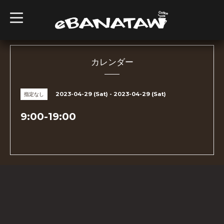
t
o
g
g
l
e
n
カレンダー
a
v
i
g
2023-04-29 (Sat) - 2023-04-29 (Sat)
指定なし
a
t
i
9:00-19:00
o
n