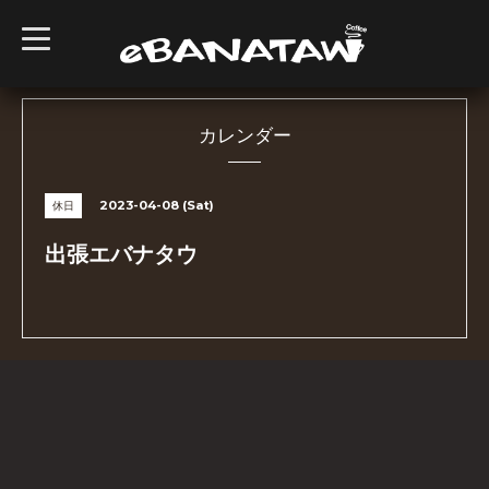
t
o
g
g
l
e
n
カレンダー
a
v
i
g
2023-04-08 (Sat)
休日
a
t
i
出張エバナタウ
o
n