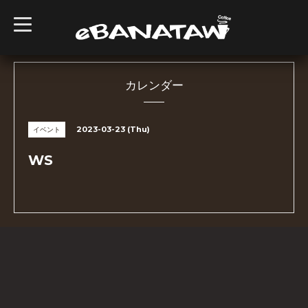
t
o
g
g
l
e
n
カレンダー
a
v
i
g
2023-03-23 (Thu)
イベント
a
t
i
WS
o
n