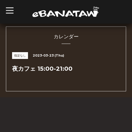
t
o
g
g
l
e
n
カレンダー
a
v
i
g
2023-03-23 (Thu)
指定なし
a
t
i
夜カフェ 15:00-21:00
o
n