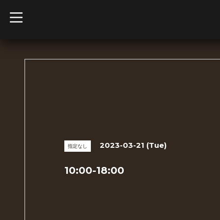
t
o
g
g
l
e
n
a
v
i
g
a
t
i
o
n
2023-03-21 (Tue)
指定なし
10:00-18:00