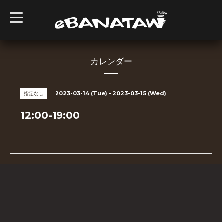
t
o
g
g
l
e
n
カレンダー
a
v
i
g
2023-03-14 (Tue) - 2023-03-15 (Wed)
指定なし
a
t
i
12:00-19:00
o
n