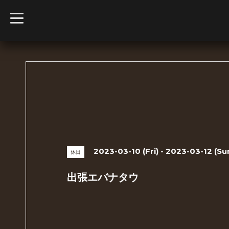
t
o
g
g
l
e
n
a
v
i
g
a
t
i
o
n
2023-03-10 (Fri) - 2023-03-12 (Su
休日
出張エバナタウ