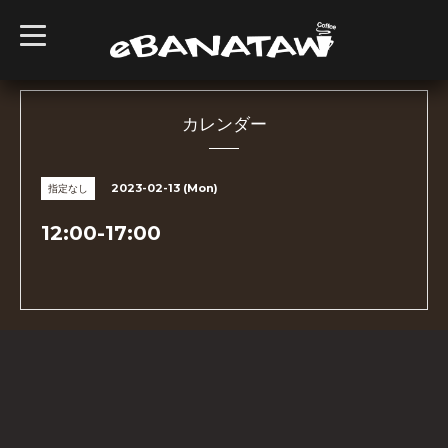
t
o
g
g
l
e
n
カレンダー
a
v
i
g
2023-02-13 (Mon)
指定なし
a
t
i
12:00-17:00
o
n