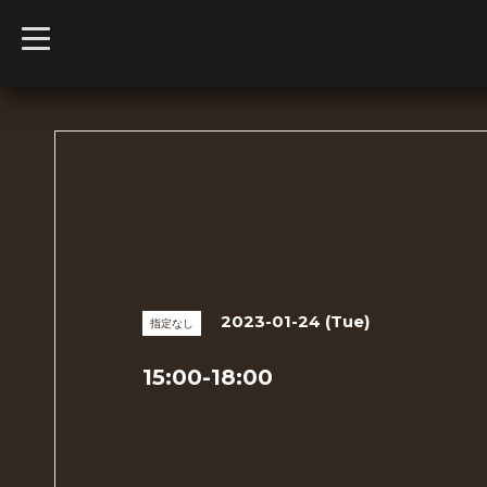
t
o
g
g
l
e
n
a
v
i
g
a
t
i
o
n
2023-01-24 (Tue)
指定なし
15:00-18:00