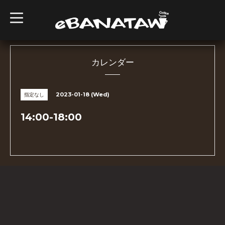
t
o
g
g
l
e
n
カレンダー
a
v
i
g
2023-01-18 (Wed)
指定なし
a
t
i
14:00-18:00
o
n