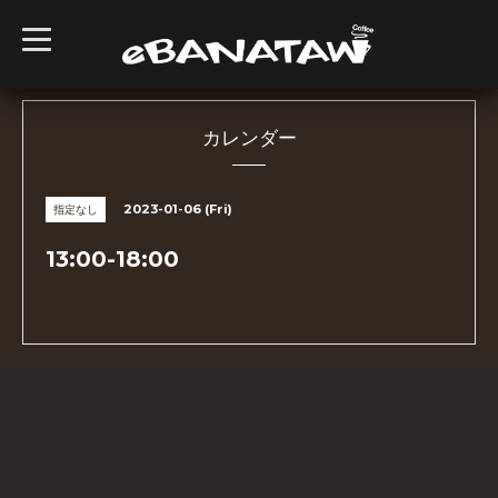
t
o
g
g
l
e
n
カレンダー
a
v
i
g
2023-01-06 (Fri)
指定なし
a
t
i
13:00-18:00
o
n