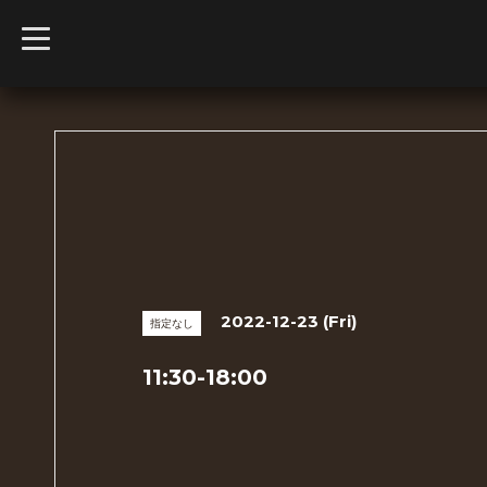
t
o
g
g
l
e
n
a
v
i
g
a
t
i
o
n
2022-12-23 (Fri)
指定なし
11:30-18:00