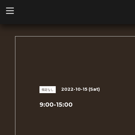
t
o
g
g
l
e
n
a
v
i
g
a
t
i
o
n
2022-10-15 (Sat)
指定なし
9:00-15:00