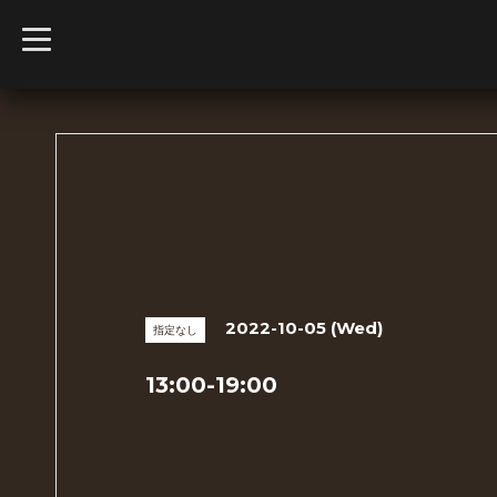
t
o
g
g
l
e
n
a
v
i
g
a
t
i
o
n
2022-10-05 (Wed)
指定なし
13:00-19:00