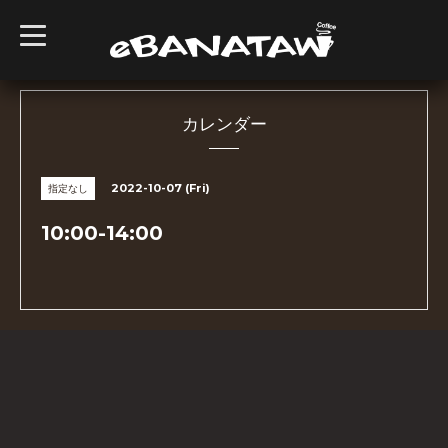
t
o
g
g
l
e
n
カレンダー
a
v
i
g
2022-10-07 (Fri)
指定なし
a
t
i
10:00-14:00
o
n