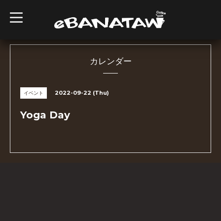
t
o
g
g
l
e
n
カレンダー
a
v
i
g
2022-09-22 (Thu)
イベント
a
t
i
Yoga Day
o
n