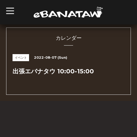
t
o
g
g
l
e
n
カレンダー
a
v
i
g
2022-08-07 (Sun)
イベント
a
t
i
出張エバナタウ 10:00-15:00
o
n