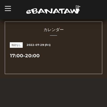
t
o
g
g
l
e
n
カレンダー
a
v
i
g
2022-07-29 (Fri)
指定なし
a
t
i
17:00-20:00
o
n