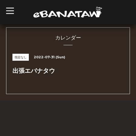
t
o
g
g
l
e
n
カレンダー
a
v
i
g
2022-07-31 (Sun)
指定なし
a
t
i
出張エバナタウ
o
n