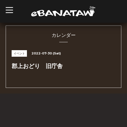
t
o
g
g
l
e
n
カレンダー
a
v
i
g
2022-07-30 (Sat)
イベント
a
t
i
郡上おどり 旧庁舎
o
n