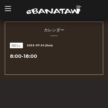
t
o
g
g
l
e
n
カレンダー
a
v
i
g
2022-07-24 (Sun)
指定なし
a
t
i
8:00-18:00
o
n