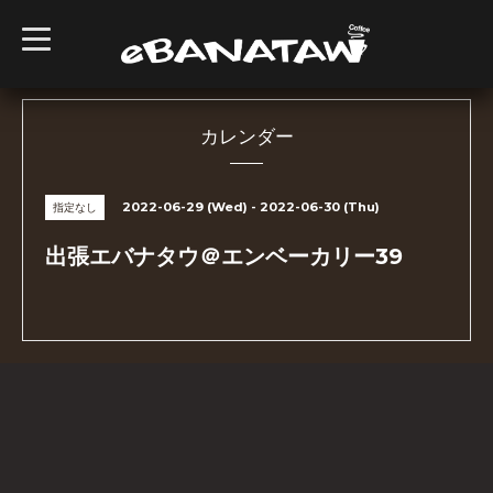
t
o
g
g
l
e
n
カレンダー
a
v
i
g
2022-06-29 (Wed) - 2022-06-30 (Thu)
指定なし
a
t
i
出張エバナタウ＠エンベーカリー39
o
n