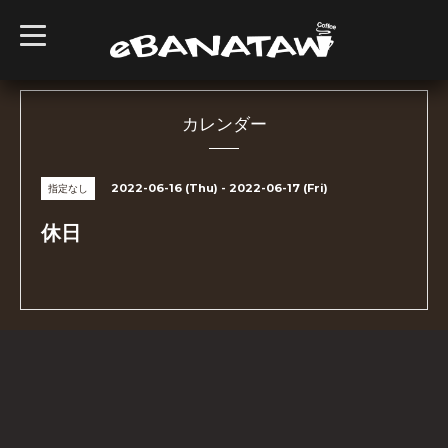
t
o
g
g
l
e
n
カレンダー
a
v
i
g
2022-06-16 (Thu) - 2022-06-17 (Fri)
指定なし
a
t
i
休日
o
n