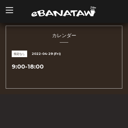
t
o
g
g
l
e
n
カレンダー
a
v
i
g
2022-04-29 (Fri)
指定なし
a
t
i
9:00-18:00
o
n