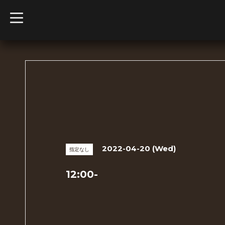
t
o
g
g
l
e
n
a
v
i
g
a
t
i
o
n
2022-04-20 (Wed)
指定なし
12:00-