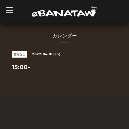
t
o
g
g
l
e
n
カレンダー
a
v
i
g
2022-04-01 (Fri)
指定なし
a
t
i
15:00-
o
n