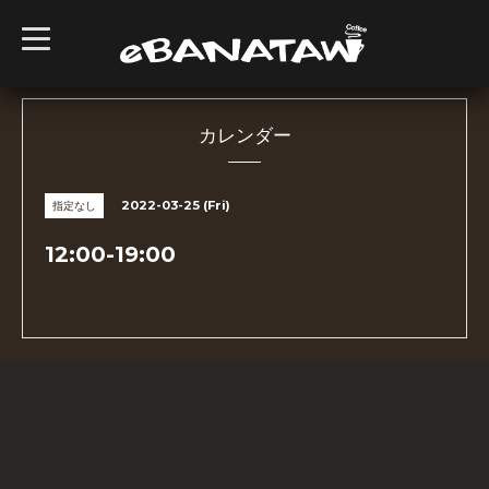
t
o
g
g
l
e
n
カレンダー
a
v
i
g
2022-03-25 (Fri)
指定なし
a
t
i
12:00-19:00
o
n