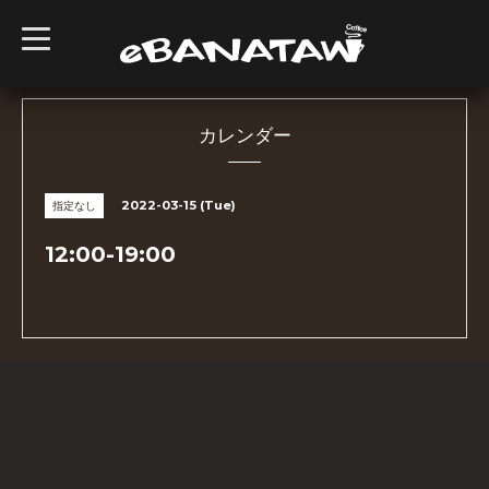
t
o
g
g
l
e
n
カレンダー
a
v
i
g
2022-03-15 (Tue)
指定なし
a
t
i
12:00-19:00
o
n