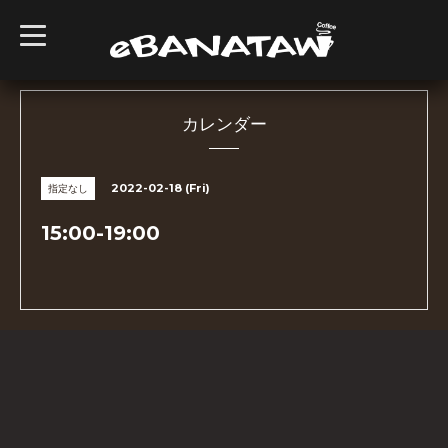
t
o
g
g
l
e
n
カレンダー
a
v
i
g
2022-02-18 (Fri)
指定なし
a
t
i
15:00-19:00
o
n