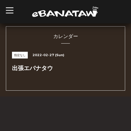
t
o
g
g
l
e
n
カレンダー
a
v
i
g
2022-02-27 (Sun)
指定なし
a
t
i
出張エバナタウ
o
n