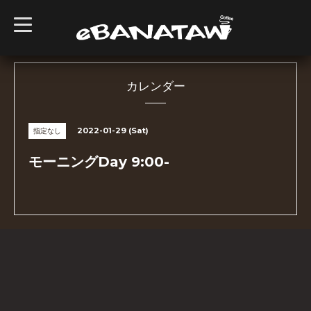
t
o
g
g
l
e
n
カレンダー
a
v
i
g
2022-01-29 (Sat)
指定なし
a
t
i
モーニングDay 9:00-
o
n