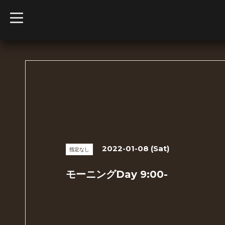
t
o
g
g
l
e
n
a
v
i
g
a
t
i
o
n
2022-01-08 (Sat)
指定なし
モーニングDay 9:00-