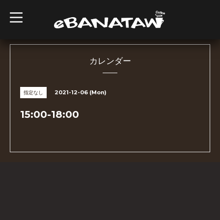
t
o
g
g
l
e
n
カレンダー
a
v
i
g
2021-12-06 (Mon)
指定なし
a
t
i
15:00-18:00
o
n