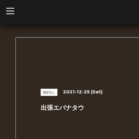
t
o
g
g
l
e
n
a
v
i
g
a
t
i
o
n
2021-12-25 (Sat)
指定なし
出張エバナタウ