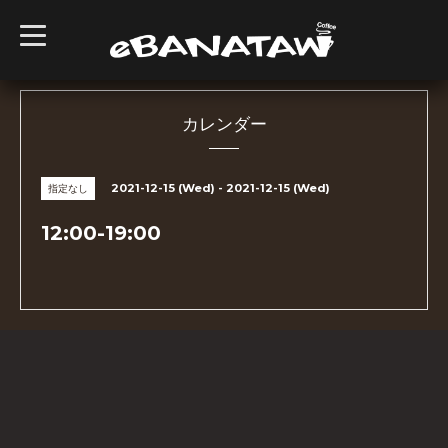
t
o
g
g
l
e
n
カレンダー
a
v
i
g
2021-12-15 (Wed) - 2021-12-15 (Wed)
指定なし
a
t
i
12:00-19:00
o
n