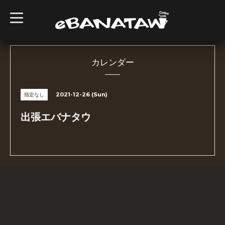
t
o
g
g
l
e
n
カレンダー
a
v
i
g
2021-12-26 (Sun)
指定なし
a
t
i
出張エバナタウ
o
n