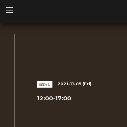
t
o
g
g
l
e
n
a
v
i
g
a
t
i
o
n
2021-11-05 (Fri)
指定なし
12:00-17:00