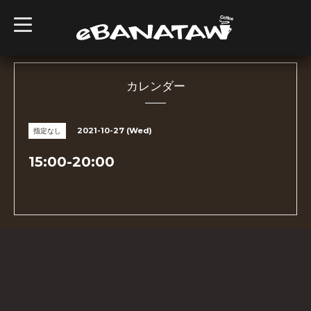
t
o
g
g
l
e
n
カレンダー
a
v
i
g
2021-10-27 (Wed)
指定なし
a
t
i
15:00-20:00
o
n