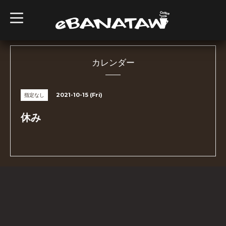
t
o
g
g
l
e
n
カレンダー
a
v
i
g
2021-10-15 (Fri)
指定なし
a
t
i
休み
o
n