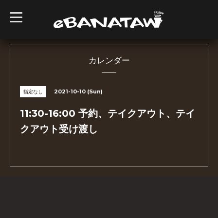
t
o
g
g
l
e
n
カレンダー
a
v
i
g
2021-10-10 (Sun)
指定なし
a
t
i
11:30-16:00 予約、テイクアウト、テイ
o
n
クアウト受け渡し