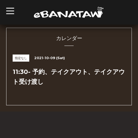
t
o
g
g
l
e
n
カレンダー
a
v
i
g
2021-10-09 (Sat)
指定なし
a
t
i
11:30- 予約、テイクアウト、テイクアウ
o
n
ト受け渡し