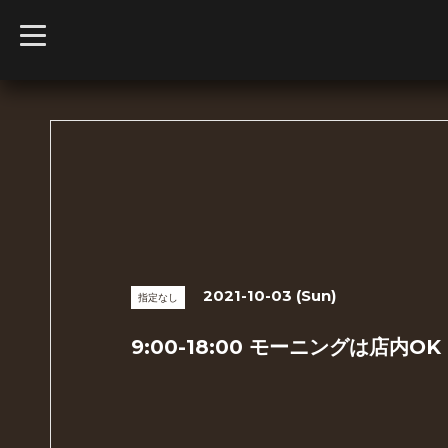
t
o
g
g
l
e
n
a
v
i
g
a
t
i
o
n
2021-10-03 (Sun)
指定なし
9:00-18:00 モーニングは店内OK