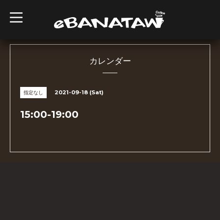
t
o
g
g
l
e
n
カレンダー
a
v
i
g
2021-09-18 (Sat)
指定なし
a
t
i
15:00-19:00
o
n