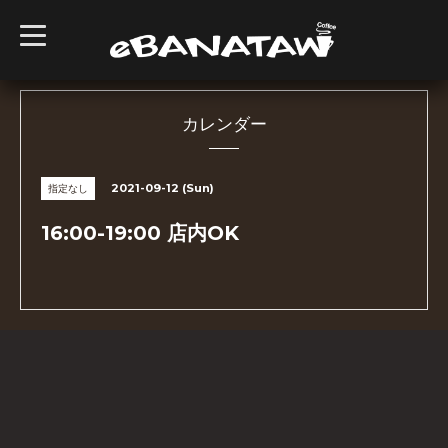
t
o
g
g
l
e
n
カレンダー
a
v
i
g
2021-09-12 (Sun)
指定なし
a
t
i
16:00-19:00 店内OK
o
n